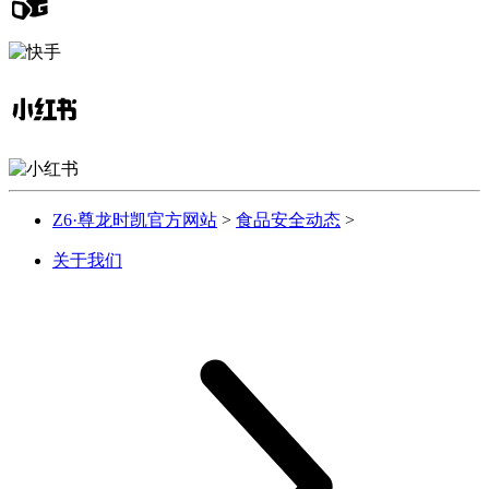
Z6·尊龙时凯官方网站
>
食品安全动态
>
关于我们