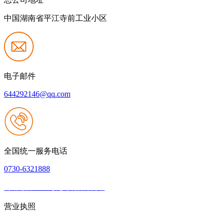
中国湖南省平江寺前工业小区
电子邮件
644292146@qq.com
全国统一服务电话
0730-6321888
网站建设：Z6·尊龙时凯官方网站
|
网站地图
本网站支持IPV6
营业执照