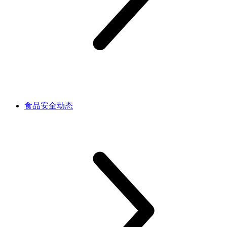
食品安全动态