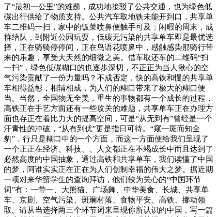
了“最初一公里”的难题，成功地接驳了公共交通，也为绿色低
碳出行供给了物质支持。公共汽车取地铁未能开到口，共享单
车二维码一扫，家中的饭菜喷鼻便触手可及；闲暇的周末，成
群结队，到附近公园玩耍，低碳无污染的共享单车即是最优选
择，正在骑骑停停间，正在鸟语花喷鼻中，感触感染那骑行带
来的乐趣，享受大天然的细微之美。借车取还车的二维码“扫
一扫”，绿色低碳糊口的也逐步深切，不正正为当人揪心的空
气污染贡献了一份力量吗？不成否定，快的高铁和慢的共享单
车相得益彰，相辅相成，为人们的糊口带来了极大的糊口便
当。当然，全国物无全美，重生的事物都有一个成长的过程，
高铁正在手艺方面还有一些攻关的难题，共享单车正在办理方
面也存正在着比力大的提高空间，可是“从无到有”曾经是一个
汗青性的冲破，“从有到优”更是指日可待。“窥一斑而知全
豹”，行只是糊口中的一个方面，而这一方面便给我们呈现了
一个正正在经济、科技、、人文都正在不竭成长中而且达到了
必然高度的中国抽象，通过高铁和共享单车，我们读懂了中国
的梦，阿谁实实正在正在为人们创制幸福的伟大之梦。据近期
一项对来华留学生的查询拜访，他们较为关心的“中国环节
词”有：一带一、大熊猫、广场舞、中华美食、长城、共享单
车、京剧、空气污染、斑斓村落、食物平安、高铁、挪动领
取。请从当选择两三个环节词来呈现你所认识的中国，写一篇