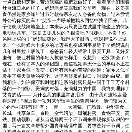
一点白糖和芝麻，苦涩软糯的糍粑就做好了。看着孩子们围着
灶台流口水的样子，妈妈老是笑骂我们没前程！现在，这份美
食仍然是家乡逢年过节时款待亲友老友必备的食物。过来尝尝
外公给你买的车！”父亲一声呼喊把我从回忆中拽了回来。儿
子便欢欣鼓舞地坐上了本来认为只要正在城里才能坐上的仿实
电动玩具车。“这是去哪儿买的？很贵吧？”我问。“不贵！你
爸网上买的！”妈妈回覆说。我瞪大了眼睛，惊讶得说不上话
来。什么时候六十多岁的老迈爷也变成网平易近了？妈妈说前
几年村里拉上彀线了，爸爸看年轻人经常上彀买工具，又好又
廉价，便让村里的年轻人教教怎样用，没想到，还实学会了！
现在，还有了本人的伴侣圈，微信视频聊天什么的早就不正在
话下！家乡似乎没变，仍然有亲热的苦涩的味道；家乡又似乎
发生了翻天覆地的变化，这里有舒服的糊口，时髦的白叟。而
我相信，如许保守和时髦相连系的村落只是中国千千千万个村
落的一个缩影。斑斓的村落，充满魅力的中国！我终究理解了
艾青的话——“为什么我的眼里常含泪水，由于我对这地盘爱
得深厚！”据近期一项对来华留学生的查询拜访，他们较为关
心的“中国环节词”有：一带一、大熊猫、广场舞、中华美食、
长城、共享单车、京剧、空气污染、斑斓村落、食物平安、高
铁、挪动领取。请从当选择两三个环节词来呈现你所认识的中
国，写一篇文章帮帮外国青年读懂中国。要求选好环节词，使
之构成无机的联系关系；选好角度，明白体裁，自拟题目；不