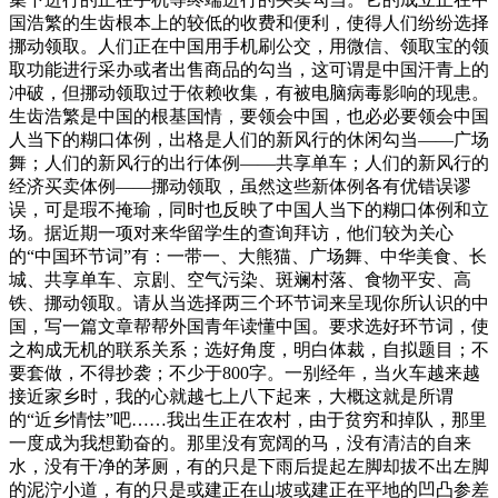
国浩繁的生齿根本上的较低的收费和便利，使得人们纷纷选择
挪动领取。人们正在中国用手机刷公交，用微信、领取宝的领
取功能进行采办或者出售商品的勾当，这可谓是中国汗青上的
冲破，但挪动领取过于依赖收集，有被电脑病毒影响的现患。
生齿浩繁是中国的根基国情，要领会中国，也必必要领会中国
人当下的糊口体例，出格是人们的新风行的休闲勾当——广场
舞；人们的新风行的出行体例——共享单车；人们的新风行的
经济买卖体例——挪动领取，虽然这些新体例各有优错误谬
误，可是瑕不掩瑜，同时也反映了中国人当下的糊口体例和立
场。据近期一项对来华留学生的查询拜访，他们较为关心
的“中国环节词”有：一带一、大熊猫、广场舞、中华美食、长
城、共享单车、京剧、空气污染、斑斓村落、食物平安、高
铁、挪动领取。请从当选择两三个环节词来呈现你所认识的中
国，写一篇文章帮帮外国青年读懂中国。要求选好环节词，使
之构成无机的联系关系；选好角度，明白体裁，自拟题目；不
要套做，不得抄袭；不少于800字。一别经年，当火车越来越
接近家乡时，我的心就越七上八下起来，大概这就是所谓
的“近乡情怯”吧……我出生正在农村，由于贫穷和掉队，那里
一度成为我想勤奋的。那里没有宽阔的马，没有清洁的自来
水，没有干净的茅厕，有的只是下雨后提起左脚却拔不出左脚
的泥泞小道，有的只是或建正在山坡或建正在平地的凹凸参差