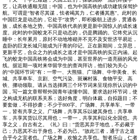
艺，让高铁通顺无阻；中国，也为中国高铁的成功建筑保驾护
航。可谓是“智者尽其谋，怯者竭其力，仁者播其惠”。此时的
中国巨龙是动态的，它处于“攻势”，即积极朝上进步，贯通各
族，成长各地之势。中国高铁代表的更是新中国惊人的成长速
度。此时的中国蛟龙不只是动态的，仍是腾踊的。它终究从沉
睡中：长年累月，原封不动地堆砌并不克不及安世济平易近，
盘卧的巨龙长城只能成为汗青的印记。正在新期间，立异思，
更新手艺，合众之力的成长之道才是中国高铁的实正内涵。起
飞的蛟龙中国高铁将会成为中国，甚至世界的一道亮丽的风光
线。据近期一项对来华留学生的查询拜访，他们较为关心
的“中国环节词”有：一带一、大熊猫、广场舞、中华美食、长
城、共享单车、京剧、空气污染、斑斓村落、食物平安、高
铁、挪动领取。请从当选择两三个环节词来呈现你所认识的中
国，写一篇文章帮帮外国青年读懂中国。要求选好环节词，使
之构成无机的联系关系；选好角度，明白体裁，自拟题目；不
要套做，不得抄袭；不少于800字。广场舞、共享单车、一带
一，皆有共享之义。广场舞，共享其乐以健其身也；共享单
车，共享其货以尽其用也；一带一，共享其利以化全国也。共
享之义，自古有之。《礼》曰：“货恶其弃于地也，不必藏于
己；力恶其不出于身也，不必为己。”故此三者，通于古之道
合乎今之宜者也。广场之舞，欢愉之共享也。智者乐山，仁者