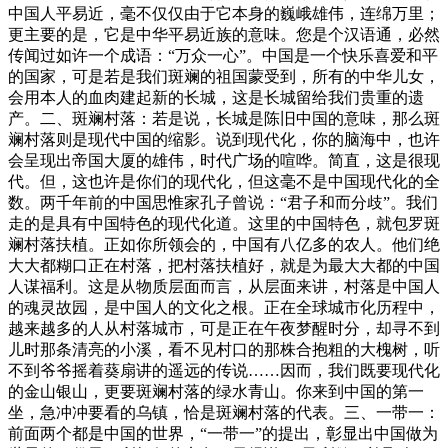
中国人平易近，毫不仅仅由于它本身的巍峨雄伟，连绵万里；
更主要的是，它是中华平易近族的意味。您是个汉语通，必然
传闻过如许一个成语：“万众一心”。中国是一个快乐喜爱和平
的国家，可是若是我们斑斓的祖国蒙受到，所有的中华儿女，
会用本人的血肉建起新的长城，这是长城留给我们贵重的遗
产。二、斑斓村落：若是说，长城是陈旧中国的意味，那么斑
斓村落则是现代中国的缩影。说到现代化，你的脑海中，也许
会呈现出帝国大厦的雄伟，时代广场的喧哗。简直，这是很现
代。但，这也许是你们的现代化，但这毫不是中国现代化的全
数。两千年前的中国思惟家孔子曾说：“君子和而分歧”。我们
走的是具有中国特色的现代化道。这里的中国特色，就包罗斑
斓村落扶植。正如你所领会的，中国有八亿多的农人。他们绝
大大都糊口正在村落，把村落扶植好，就是为最大大都的中国
人谋福利。这是从物质层面而言，从层面来讲，村落是中国人
的魂灵故园，是中国人的文化之根。正在全球城市化历程中，
越来越多的人从村落城市，可是正在午夜梦醒时分，却寻不到
儿时那条清亮的小溪，看不见村口的那株合抱粗的大槐树，听
不到爷爷摇着葵扇讲的遥远的传说……因而，我们既要现代化
的金山银山，更要斑斓村落的绿水青山。你来到中国的第一
坐，急冲冲要看的乌镇，恰是斑斓村落的代表。三、一带一：
前面两个都是中国的世界，“一带一”的提出，彰显出中国做为