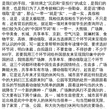
是我们的手段。“新丝绸之”沉启和“亚投行”的成立，是我们的
善意，也是我们为了人类夸姣糊口的一份勤奋。若是说“挪动
领取”是“虚”，那么“一带一”就是“实”，一虚一实，真假相
生，这是，这是太极聪慧。我相信真假相生下的中国，不只是
有，还有背后的阳光。据近期一项对来华留学生的查询拜访，
他们较为关心的“中国环节词”有：一带一、大熊猫、广场舞、
中华美食、长城、共享单车、京剧、空气污染、斑斓村落、食
物平安、高铁、挪动领取。请从当选择两三个环节词来呈现你
所认识的中国，写一篇文章帮帮外国青年读懂中国。要求选好
环节词，明白体裁，自拟题目；不要套做，不得抄袭；不少于
800字。若要我用三个环节词给外国朋友来呈现我印象中的中
国的话，我情愿用广场舞、共享单车、挪动领取这三个环节
词。这三个词都环绕着中国生齿多的国情特点，生齿多，广场
舞能火热，共享单车有市场，挪动领取可风行。起首是广场
舞，它是近几年来才呈现的休闲勾当。城市居平易近特别是此
中的大妈们三五成群来到广场、公园等宽阔的处所一路跟跟着
音乐的节拍跳着动做较为简单的跳舞，跟着这种勾当的火热，
就降生了一个新的舞种－广场舞。广场舞的风行不是偶尔的，
它大要有以下两个缘由。其一，城市生齿密度大，城市居平易
近出格是此中中老年人的休闲勾当很单一，勾当范畴很无限。
除了家里，广场、公园、和大街为他们休闲勾当的次要场合。