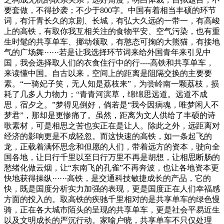
要套做，不得抄袭；不少于800字。中国有着相当丰硕的环节
词，有汗青长久的京剧、长城，有弘大久远的一带一，有高峻
上的高铁，有取你我互相关注的食物平安、空气污染，也有重
生时髦的共享单车、挪动领取，有憨态可掬的大熊猫，有接地
气的广场舞······若是让我选择环节词来给外国青年来引见中
国，我会选择取人们的衣食住行中的行----高铁和共享单车，
来读懂中国。自古以来，空间上的距离是阻隔交换的主要要
素。“一骑妃子笑，无人知是荔枝来”，为尝岭南一颗荔枝，损
耗了几多人力物力；“青青河滨草，绵绵思远道。远道不成
思，宿夕之。”梦得见倒好，倘若是“我今因病魂，唯梦闲人不
梦君”，那却是更惨痛了。虽然，距离为文人供给了丰硕的诗
歌素材，可是相思之苦也实正在是让人。除此之外，远距离对
经济的影响更是不成轻忽。而这快速的高铁，如一条起飞的
龙，正载着满怀思念和但愿的人们，带着远方的资本，驶向全
国各地，让日行千里以至日行万里不再是胡想，让相思断肠的
愁绪化做云烟，让“东南飞的孔雀”不再奔波，也让各地资本更
快地获得操纵······高铁，是交通科技敏捷成长的产品，它的
快，既是国度分析实力加强的表现，更是国度正在人们幸福感
方面的投入的。取高铁的疾驰千里相对的是共享单车的绿色慢
骑，正在各大城市陌头的呈现的共享单车，更是社会平易近生
以及文明成长的严沉行动。家喻户晓，共享单车不只仅处理