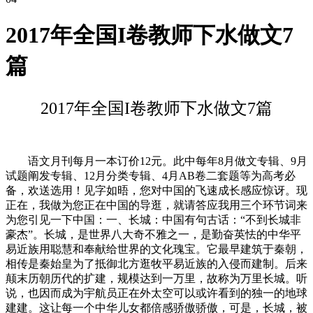
2017年全国I卷教师下水做文7
篇
2017年全国I卷教师下水做文7篇
语文月刊每月一本订价12元。此中每年8月做文专辑、9月
试题阐发专辑、12月分类专辑、4月AB卷二套题等为高考必
备，欢送选用！见字如晤，您对中国的飞速成长感应惊讶。现
正在，我做为您正在中国的导逛，就请答应我用三个环节词来
为您引见一下中国：一、长城：中国有句古话：“不到长城非
豪杰”。长城，是世界八大奇不雅之一，是勤奋英怯的中华平
易近族用聪慧和奉献给世界的文化瑰宝。它最早建筑于秦朝，
相传是秦始皇为了抵御北方逛牧平易近族的入侵而建制。后来
颠末历朝历代的扩建，规模达到一万里，故称为万里长城。听
说，也因而成为宇航员正在外太空可以或许看到的独一的地球
建建。这让每一个中华儿女都倍感骄傲骄傲，可是，长城，被