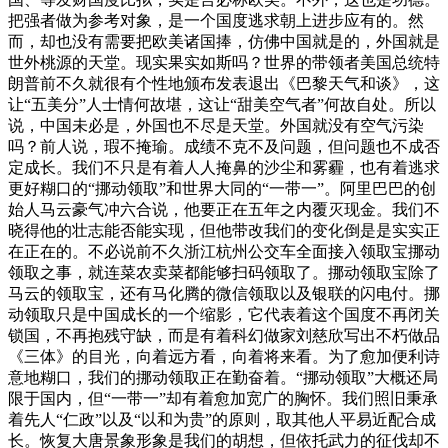
把强者做为参考对象，是一个国度逃求朝上进步应有的。然
而，却也没有需要把欧美诸国捧，仿佛中国就是的，外国就是
世外桃源的天堂。现实果实如斯吗？世界的带领者美国总统特
朗普前不久就很有个性地颁布发表退出《巴黎天气和谈》，这
让“五美分”人士情何故堪，这让“甜美空气者”何故自处。所以
说，中国未必是，外国也不尽是天堂。外国就没有空气污染
吗？前人说，瑕不掩瑜。成绩不克不及问题，但问题也不成否
定成长。我们不只是有着人人掩鼻的沙尘和雾霾，也有着逃求
更好糊口的“挪动领取”和世界大同的“一带一”。阿里巴巴的创
始人马云豪气冲六合说，他要正在五年之内覆灭现金。我们不
晓得他的壮志能否能实现，但他带改我们的变化倒是是实实正
在正在的。不必说前不久浙江杭州公交车全面接入领取宝挪动
领取之事，就连菜农卖菜都能够扫码领取了。挪动领取宝除了
马云的领取宝，还有马化腾的微信领取以及银联的闪电付。挪
动领取只是中国成长的一个缩影，它代表着这个国度不再闭关
锁国，不再抱残守缺，而是有着科幻做家刘慈欣写出不朽做品
《三体》的目光，向着远方看，向着将来看。为了愈加便利诗
意地糊口，我们的挪动领取正在勤奋着。“挪动领取”大概还局
限于国内，但“一带一”却有着愈加宽广的胸怀。我们照旧秉承
着先人“仁政”以及“以和为贵”的原则，取其他人平易近配合成
长。恢复大唐景象形象是我们的胡想，但依托武力的征伐却不