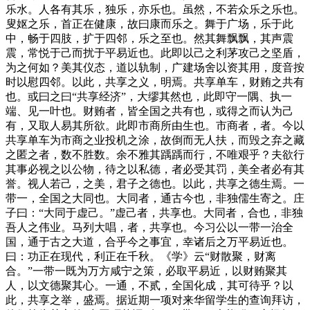
乐水。人各有其乐，独乐，亦乐也。虽然，不若众乐之乐也。
叟妪之乐，首正在健康，故曰康而乐之。舞于广场，乐于此
中，畅于四肢，扩于四邻，乐之至也。然其舞飘飘，其声震
震，常悦于己而扰于平易近也。此即以己之利茅攻己之坚盾，
为之何如？美其仪态，道以轨制，广建场舍以资其用，度音按
时以慰四邻。以此，共享之义，明焉。共享单车，财贿之共有
也。或曰之曰“共享经济”，大缪其然也，此即守一隅、执一
端、见一叶也。财贿者，皆全国之共有也，或得之而认为己
有，又取人易其所欲。此即市商所由生也。市商者，者。今以
共享单车为市商之业投机之涂，故倒而无人扶，而毁之弃之藏
之匿之者，数不胜数。余不雅其踽踽而行，不唯艰乎？夫欲行
其事必视之以公物，待之以私德，者必受其罚，美全者必有其
誉。视人若己，之美，君子之德也。以此，共享之德生焉。一
带一，全国之大同也。大同者，通古今也，非独儒生寄之。庄
子曰：“大同于虚己。”虚己者，共享也。大同者，合也，非独
吾人之伟业。马列大唱，者，共享也。今习公以一带一治全
国，通于古之大道，合乎今之事宜，幸诸后之万平易近也。
曰：功正在现代，利正在千秋。《学》云“财散聚，财离
合。”一带一既为万方咸宁之策，必取平易近，以财贿聚其
人，以文德聚其心。一通，不贰，全国化成，其可待乎？以
此，共享之举，盛焉。据近期一项对来华留学生的查询拜访，