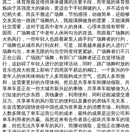
其二，体育熬炼是维持身体健康的次要手段，而常规的体育熬
炼由于其强度大的缘由，更适合于手轻脚健的人，并不适合年
纪稍大者。而反不雅这广场舞，节拍感强，动做简单，还能够
交友其他一路跳广场舞的人，既能满脚健身的需要，又能满脚
社交需要，这对于提高中老年人的身体、心理本质很有帮帮，
因而，广场舞成了中老年人休闲勾当的首选。而跟着广场舞的
火热风行，一些年轻人也跟着家里人插手到广场舞者的行列，
广场舞也从城市风行到农村。可是，跟着越来越多的人进行广
场舞勾当，本来无限的勾当空间变得更紧缺。广场舞者们不只
正在公园、广场跳广场舞，有部门广场舞者还正在篮球场进
行，这妨碍了年轻人进行的篮球活动，同时，跳广场舞时放的
音乐也很大程度上影响了四周居平易近的糊口。一个新兴的中
老年人的休闲体例由于人多而能构成大空气，也因人多而挑
和，这需要更好的办理体例。然后是共享单车和挪动领取。共
享单车是正在一些大城市新兴起的事物，共享单车能够做为人
们短途的代步东西，房钱廉价，利用便利，同时还能减缓交通
压力。共享单车的风行取它的便利以及廉价的房钱不无关系，
生齿浩繁的国情使得中国也成为世界最大的消费市场，利用的
人数多降低了单车运营公司的成本，最终的成果是运营公司和
单车利用者的共赢。虽然近来有合作者居心损坏共享单车的现
象，但也无法共享单车的风行。而挪动领取，是指正在挪动收
集下进行的正在手机等终端进行的买卖勾当。它的成立正在中