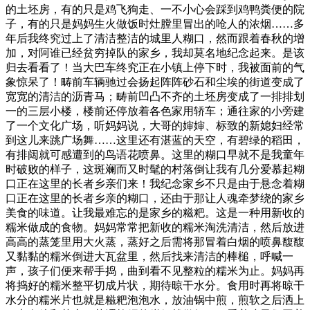
的土坯房，有的只是鸡飞狗走、一不小心会踩到鸡鸭粪便的院
子，有的只是妈妈生火做饭时灶膛里冒出的呛人的浓烟……多
年后我终究过上了清洁整洁的城里人糊口，然而跟着春秋的增
加，对阿谁已经贫穷掉队的家乡，我却莫名地纪念起来。是该
归去看看了！当大巴车终究正在小镇上停下时，我被面前的气
象惊呆了！畴前车辆驰过会扬起阵阵砂石和尘埃的街道变成了
宽宽的清洁的沥青马；畴前凹凸不齐的土坯房变成了一排排划
一的三层小楼，楼前还停放着各色家用轿车；通往家的小旁建
了一个文化广场，听妈妈说，大哥的婶婶、标致的新媳妇经常
到这儿来跳广场舞……这里还有湛蓝的天空，有碧绿的稻田，
有排闼就可感遭到的鸟语花喷鼻。这里的糊口早就不是我童年
时破败的样子，这斑斓而又时髦的村落倒让我有几分爱慕起糊
口正在这里的长者乡亲们来！我纪念家乡不只是由于悬念着糊
口正在这里的长者乡亲的糊口，还由于那让人魂牵梦绕的家乡
美食的味道。让我最难忘的是家乡的糍粑。这是一种用新收的
糯米做成的食物。妈妈常常把新收的糯米淘洗清洁，然后放进
高高的蒸笼里用大火蒸，蒸好之后需将那冒着白烟的喷鼻馥馥
又黏黏的糯米倒进大瓦盆里，然后找来清洁的棒槌，呼喊一
声，孩子们便来帮手捣，曲到看不见整粒的糯米为止。妈妈再
将捣好的糯米整平切成片状，期待晾干水分。食用时再将晾干
水分的糯米片也就是糍粑泡泡水，放油锅中煎，煎软之后洒上