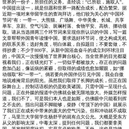
世界的一份子，所担任的义务。圣经说：“己所欲，施取人”。
中国提出这一，就是但愿和世界一路配合成长，配合繁荣。据
近期一项对来华留学生的查询拜访，他们较为关心的“中国环
节词”有：一带一、大熊猫、广场舞、中华美食、长城、共享
单车、京剧、空气污染、斑斓村落、食物平安、高铁、挪动领
取。请从当选择两三个环节词来呈现你所认识的中国，写一篇
文章帮帮外国青年读懂中国。要求选好环节词，使之构成无机
的联系关系；选好角度，明白体裁，自拟题目；不要套做，不
得抄袭；不少于800字。从新中国浴血奋斗的成立到环球注目
的，中国又一次慢慢地了世界舞台核心。当全世界的目光都凝
视着我们，正在镁光灯下，一切似乎都被放大，存正在的问题
愈加凸起，像诟病的雾霾，但取得的成绩也愈加耀眼，如“挪
动领取”和“一带一”。倘若要向外国伴侣引见中国，我会自傲
地说难掩背后的阳光。虽然我们取得了长脚的成长，但正在国
际舞台上，控制话语权的仍是欧美诸国。只需中国一呈现什么
问题，正在外媒的报道中仿佛就会被无限地放大。外媒怎样报
道，我们不了。可是我们本人也是如斯，仿佛眼中只能看到挥
之不去的。指出问题不脚能够，柴静《穹顶下的中国》就展示
了我们正在成长中带来的庞大的空气污染。但和冲动就不成取
了，马里兰大学留学生杨舒平的就有点欠公允。大概是受东方
从义的影响太深，中毒太深，提到任何问题，我们都要拿美
国、等发财国度比拟，实是言必称欧美。不外，这也是功德。