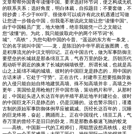
文章帮帮外国青年读懂中国。要求选好环节词，使之构成无机
的联系关系；选好角度，明白体裁，自拟题目；不要套做，不
得抄袭；不少于800字。很侥幸可以或许有此次机遇通过写做
让您进一步领会中国，但我毫不敢说此文能让您“读懂中国”。
由于中国幅员广宽，地大物博，绝非我能凭一己之文能让
您“读懂”的。为此，我只能拔取此中的两个环节词“长
城”、“高铁”，为您勾勒中国的今昔。“遥远的东方有一条龙，
它的名字就叫中国”——龙，是陈旧的中华平易近族图腾，也
是积厚流光的中汉文明印记。正在中国古代，做为军事防御主
要壁垒的长城就是那条绵亘工具，气吞万里的卧龙。历朝历代
庖动听平易近的换来了长城的铜墙铁壁。所谓长城，也就是高
山之上延绵不竭的城墙。彼时的中国巨龙是静态的，用中国的
古话来讲，它处于“守势”。正在古代，封建帝王想要抵御异族
的入侵只能自始自终地建筑高墙。殊不知高墙并非，高墙之外
更年，英国恰是用枪炮打开中国市场，策动鸦片和平。从那时
起，中国起头进入长达百年的半殖平易近地半封建社会。彼时
的中国巨龙不只是静态的，仍是沉睡的。这也警示我们，谨遵
古制的原始军事防御体例早应被裁减。历经长达百年的，沉睡
的巨龙终将，奋起，腾踊而上。正在中国现代，绵亘工具，气
吞万里的曾经不是旧日的卧龙，而是那数条极速飞驰的蛟龙
——高铁。中国新一代的工程师们，用聪慧设想高铁线，处理
一个又一个手艺难题；大国工匠们，操纵国际一流的焊接手