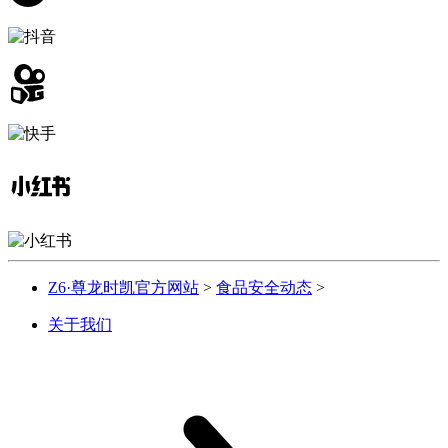
Z6·尊龙时凯官方网站
>
食品安全动态
>
关于我们