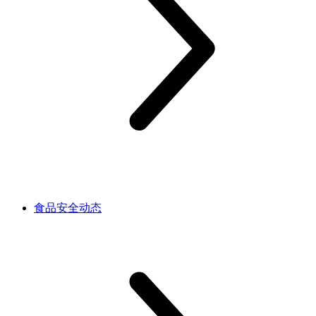
食品安全动态