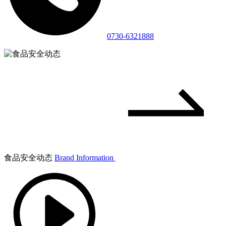
0730-6321888
食品安全动态
Brand Information