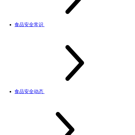
食品安全常识
食品安全动态