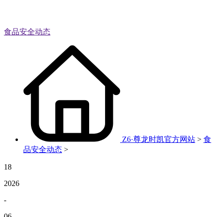
食品安全动态
Z6·尊龙时凯官方网站
>
食
品安全动态
>
18
2026
-
06