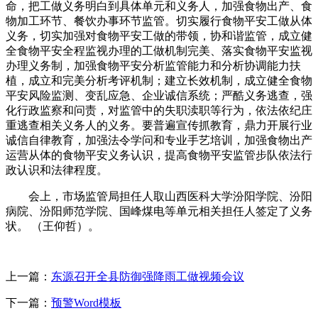
命，把工做义务明白到具体单元和义务人，加强食物出产、食
物加工环节、餐饮办事环节监管。切实履行食物平安工做从体
义务，切实加强对食物平安工做的带领，协和谐监管，成立健
全食物平安全程监视办理的工做机制完美、落实食物平安监视
办理义务制，加强食物平安分析监管能力和分析协调能力扶
植，成立和完美分析考评机制；建立长效机制，成立健全食物
平安风险监测、变乱应急、企业诚信系统；严酷义务逃查，强
化行政监察和问责，对监管中的失职渎职等行为，依法依纪庄
重逃查相关义务人的义务。要普遍宣传抓教育，鼎力开展行业
诚信自律教育，加强法令学问和专业手艺培训，加强食物出产
运营从体的食物平安义务认识，提高食物平安监管步队依法行
政认识和法律程度。
会上，市场监管局担任人取山西医科大学汾阳学院、汾阳
病院、汾阳师范学院、国峰煤电等单元相关担任人签定了义务
状。 （王仰哲）。
上一篇：
东源召开全县防御强降雨工做视频会议
下一篇：
预警Word模板