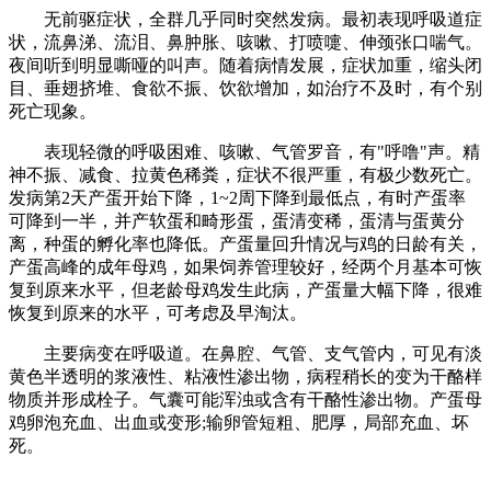
无前驱症状，全群几乎同时突然发病。最初表现呼吸道症
状，流鼻涕、流泪、鼻肿胀、咳嗽、打喷嚏、伸颈张口喘气。
夜间听到明显嘶哑的叫声。随着病情发展，症状加重，缩头闭
目、垂翅挤堆、食欲不振、饮欲增加，如治疗不及时，有个别
死亡现象。
表现轻微的呼吸困难、咳嗽、气管罗音，有"呼噜"声。精
神不振、减食、拉黄色稀粪，症状不很严重，有极少数死亡。
发病第2天产蛋开始下降，1~2周下降到最低点，有时产蛋率
可降到一半，并产软蛋和畸形蛋，蛋清变稀，蛋清与蛋黄分
离，种蛋的孵化率也降低。产蛋量回升情况与鸡的日龄有关，
产蛋高峰的成年母鸡，如果饲养管理较好，经两个月基本可恢
复到原来水平，但老龄母鸡发生此病，产蛋量大幅下降，很难
恢复到原来的水平，可考虑及早淘汰。
主要病变在呼吸道。在鼻腔、气管、支气管内，可见有淡
黄色半透明的浆液性、粘液性渗出物，病程稍长的变为干酪样
物质并形成栓子。气囊可能浑浊或含有干酪性渗出物。产蛋母
鸡卵泡充血、出血或变形;输卵管短粗、肥厚，局部充血、坏
死。