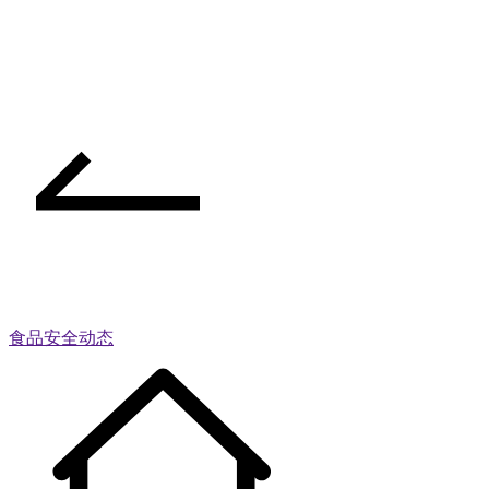
食品安全动态