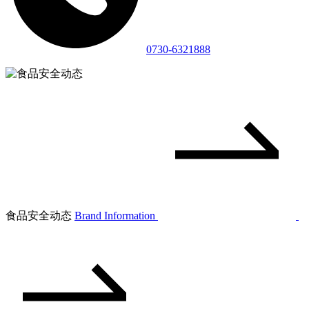
0730-6321888
食品安全动态
Brand Information