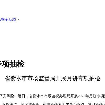
品安全动态
>
专项抽检
省衡水市市场监管局开展月饼专项抽检
安风险，近日，省衡水市市场监视办理局开展2025年月饼专项
食物摊点、城乡接合部、收集食物发卖者等为沉点。紧盯食物添