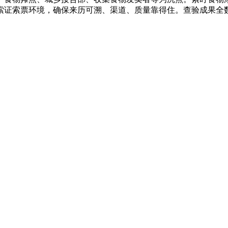
索证索票环境，确保来历可溯、渠道、质量靠得住。查验成果全