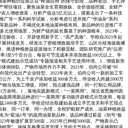
菜种植仍逗留正在“榨油自用”的保守阶段，品种老旧、手艺掉
”财产帮扶项目，聚焦油菜全生育期操纵、全价值链挖掘、全财产
户农人增收致富，分析产值达5亿元以上，摸索走出了一条科技
推广等一系列科学试验，分析考虑引进并推广“华油杂”系列
菜等新品种，不竭优化本地油菜种植布局。新品种的引进推广不
等多元使用场景，为财产链的延长奠基了的种源根本。2023年，
过验收。2．开辟使用新手艺：“高产高效”。学校自2021年起
开展持续攻关，研发出了密植增效栽培手艺、山区分歧海拔曲播
升、推进种植效益提拔做出了积极贡献。团队研究推广的“以密
率3至5个百分点，每亩可节流成本并添加效益100元以上。学
产模式建始示范成功”专题报道相关手艺使用环境。3．增值新突
体例掉队，产物市场所作力不脚。2021年，伯尚公司被“叫
现代化出产企业转型。2022年炎天，伯尚公司一新的加工车
公斤，为上千农户添加收益300余万元，停业收入跨越2000万
产物当场加工增值。同时，指点建强品牌，同一打制公用品牌。
1万余吨。1．落地实践新模式：“一菜两用”。湖北省恩施州因
油油蔬两用新品种进行“一菜两用”多功能开辟模式示范使用，每亩
效益2400多万元。学校还结合取建始县成立手艺攻关和手艺指点
目标、同一订单、同一办理，全程护航财产成长，油菜种植效益
名为“菘油1号”的蔬用油菜新品种。该品种通过菘蓝（别号“板
年敏捷扩展至500亩，2025年已种植5000亩。产物表示凸
金种植带”，操纵其春季温度平缓上升的天气特点，使采摘期耽误