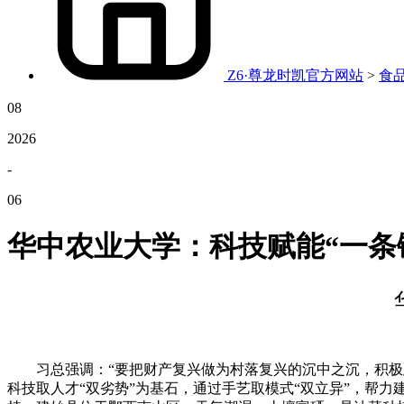
Z6·尊龙时凯官方网站
>
食
08
2026
-
06
华中农业大学：科技赋能“一条链
习总强调：“要把财产复兴做为村落复兴的沉中之沉，积极延
科技取人才“双劣势”为基石，通过手艺取模式“双立异”，帮