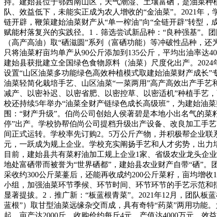
持。建始县位于鄂西南山区，天气潮湿、土壤富硒，是油菜种
队、效益低下，未能实正成为农人增收的“金油菜”。2021年
链开辟，鞭策建始油菜财产从“单一榨油”向“全链开辟”转型
赋能村落复兴的实践径。1．筛选尝试新品种：“良种强基”。
（高产高油）取“硒滋圆”系列（富硒功能）等冲破性品种，还
只将油菜籽亩均单产从90公斤添加到135公斤，平均出油率达4
建始县获批建立全国绿色食物原料（油菜）尺度化出产。2024年
设置“山区油菜多功能绿色高效种植模式取建始油菜财产成长
油菜轻简化栽培手艺、山区油菜“一菜两用”高产高效出产手艺
减产、以密补迟、以密省肥、以密控草、以密适机”种植手艺，可
校还持续5年举办“油菜全财产链绿色成长高级班”，为建始油
围：“财产升级”。伯尚公司创始人侯著碧是本地小出名气的菜籽
停”出产。学校协帮伯尚公司提档升级出产设备、改良加工手艺
间正式运转。学校率先订购2。5万公斤产物，并积极帮企业联系发
元，一跃成为规上企业。学校充实阐扬手艺和人才劣势，出力
目前，建始县共有菜籽油加工规上企业1家、省级农业龙头企业
地处富硒带而被誉为“世界硒都”，建始县农业财产自带“硒”。
采收约300公斤菜薹后，还能再收成约200公斤菜籽，亩均增收
小组，加强油菜环节季候、环节时间、环节环节的手艺示范和
显著提拔。2．推广新：“板蓝根青菜”。2021年12月，团
蓝根”）取甘型油菜远缘杂交而成，具有奇特“药菜”两用功能。为加
起，亩产达2000斤，收购价约每斤4元，产值达4000万元