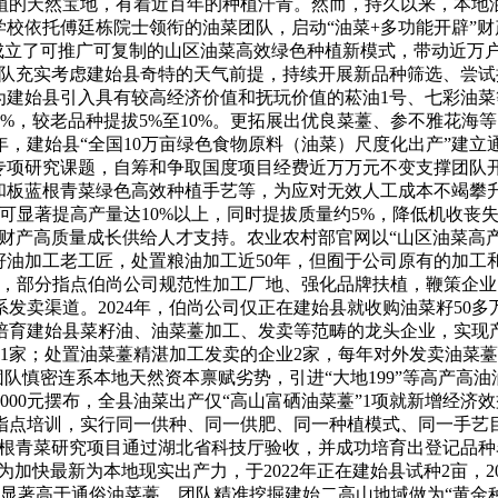
植的天然宝地，有着近百年的种植汗青。然而，持久以来，本地油
，学校依托傅廷栋院士领衔的油菜团队，启动“油菜+多功能开辟
，成立了可推广可复制的山区油菜高效绿色种植新模式，带动近万
团队充实考虑建始县奇特的天气前提，持续开展新品种筛选、尝试
为建始县引入具有较高经济价值和抚玩价值的菘油1号、七彩油
0%，较老品种提拔5%至10%。更拓展出优良菜薹、参不雅花海
，建始县“全国10万亩绿色食物原料（油菜）尺度化出产”建立通
”专项研究课题，自筹和争取国度项目经费近万万元不变支撑团队
和板蓝根青菜绿色高效种植手艺等，为应对无效人工成本不竭攀
显著提高产量达10%以上，同时提拔质量约5%，降低机收丧失
菜财产高质量成长供给人才支持。农业农村部官网以“山区油菜高
油加工老工匠，处置粮油加工近50年，但囿于公司原有的加工和
，部分指点伯尚公司规范性加工厂地、强化品牌扶植，鞭策企业向
卖渠道。2024年，伯尚公司仅正在建始县就收购油菜籽50多万
培育建始县菜籽油、油菜薹加工、发卖等范畴的龙头企业，实现
1家；处置油菜薹精湛加工发卖的企业2家，每年对外发卖油菜薹
团队慎密连系本地天然资本禀赋劣势，引进“大地199”等高产高
1000元摆布，全县油菜出产仅“高山富硒油菜薹”1项就新增经济
指点培训，实行同一供种、同一供肥、同一种植模式、同一手艺
队板蓝根青菜研究项目通过湖北省科技厅验收，并成功培育出登记品种
快最新为本地现实出产力，于2022年正在建始县试种2亩，2023
，效益显著高于通俗油菜薹。团队精准挖掘建始二高山地域做为“黄