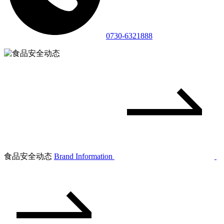
0730-6321888
食品安全动态
Brand Information