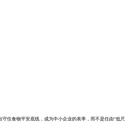
守住食物平安底线，成为中小企业的表率，而不是任由“低尺