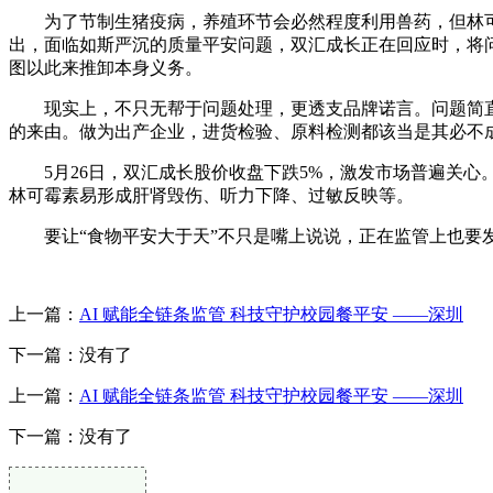
为了节制生猪疫病，养殖环节会必然程度利用兽药，但林可霉
出，面临如斯严沉的质量平安问题，双汇成长正在回应时，将问
图以此来推卸本身义务。
现实上，不只无帮于问题处理，更透支品牌诺言。问题简直
的来由。做为出产企业，进货检验、原料检测都该当是其必不
5月26日，‌双汇成长‌股价收盘下‌跌5%‌，激发市场普遍
林可霉素易形成肝肾毁伤、听力下降、过敏反映等。
要让“食物平安大于天”不只是嘴上说说，正在监管上也要发
上一篇：
AI 赋能全链条监管 科技守护校园餐平安 ——深圳
下一篇：没有了
上一篇：
AI 赋能全链条监管 科技守护校园餐平安 ——深圳
下一篇：没有了