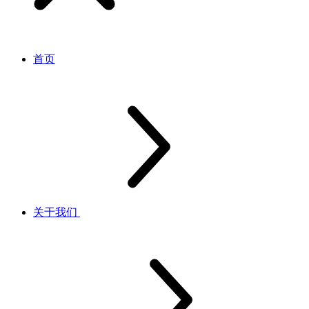
首页
关于我们