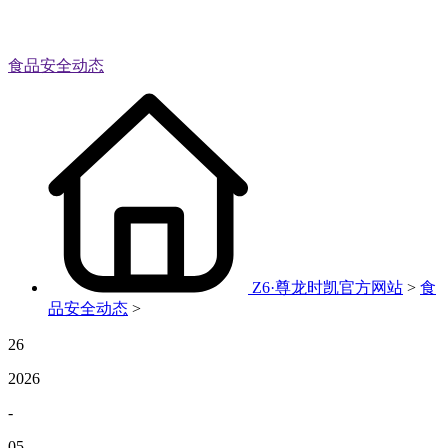
食品安全动态
Z6·尊龙时凯官方网站
>
食
品安全动态
>
26
2026
-
05