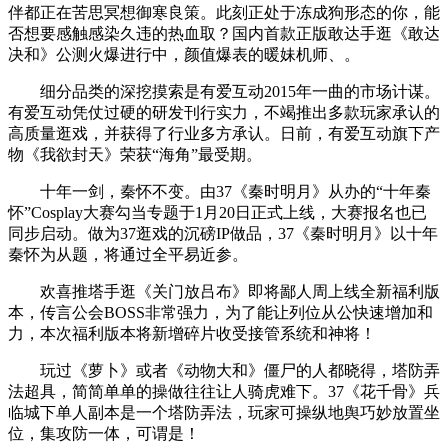
伴都正在苦思冥想御寒良策。此刻正处于冻成狗形态的你，能
否想要感触感染久违的热血取？国内首款正版敢达手逛《敢达
决和》公测火爆进行中，颜值爆表的暖妹机师、。
细分品类的深挖摸索是有爱互动2015年一曲的市场计谋。
有爱互动凭仗过硬的研发刊行实力，不竭推出多款玩家承认的
高质量逛戏，并获得了行业多方承认。日前，有爱互动旗下产
物《我欲封天》荣获“海角”最受期。
十年一剑，秦怀不变。由37《秦时明月》从办的“十年秦
怀”Cosplay大赛勾当专题于1月20日正式上线，大赛报名也已
同步启动。做为37逛戏的沉磅IP做品，37《秦时明月》以十年
秦怀为从题，将通过全平易近参。
欢喜推塔手逛《关门放吕布》即将鄙人周上线全新福利版
本，传言公会BOSS非常强力，为了能让列位从公快速增加和
力，本次福利版本将新增碎片收受接管系统和神将！
玩过《萝卜》或者《动物大和》僵尸的人都晓得，塔防弄
法超具，简简单单的操做往往让人骑虎难下。37《花千骨》兵
临城下单人副本是一个塔防弄法，玩家可操纵地舆巧妙放置坐
位，集攻防一体，可谓是！