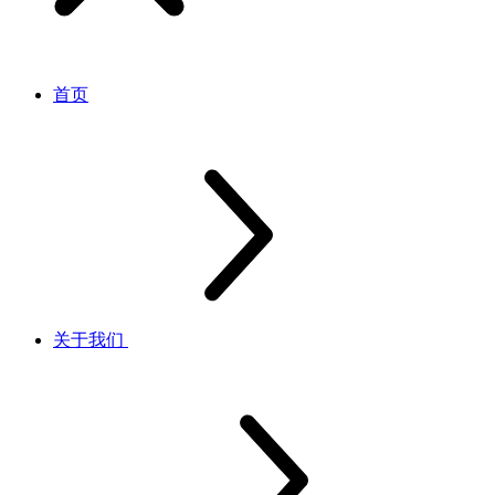
首页
关于我们