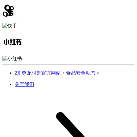
Z6·尊龙时凯官方网站
>
食品安全动态
>
关于我们