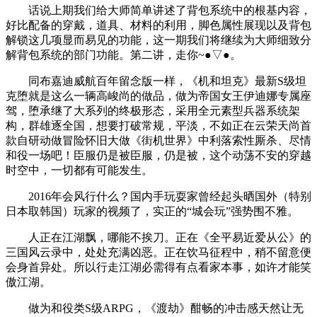
话说上期我们给大师简单讲述了背包系统中的根基内容，
好比配备的穿戴，道具、材料的利用，脚色属性展现以及背包
解锁这几项显而易见的功能，这一期我们将继续为大师细致分
解背包系统的部门功能。第二讲，走你~●▽●。
同布嘉迪威航百年留念版一样，《机和坦克》最新S级坦
克堕就是这么一辆高峻尚的做品，做为帝国女王伊迪娜专属座
驾，堕承继了大系列的终极形态，采用全元素型兵器系统架
构，群雄逐全国，想要打破常规，平淡，不如正在云荣天尚首
款自研动做冒险怀旧大做《街机世界》中利落索性厮杀、尽情
和役一场吧！臣服仍是被臣服，仍是被，这个动荡不安的穿越
时空中，一切都有可能发生。
2016年会风行什么？国内手玩耍家曾经起头晒国外（特别
日本取韩国）玩家的视频了，实正的“城会玩”强势围不雅。
人正在江湖飘，哪能不挨刀。正在《全平易近爱从公》的
三国风云录中，处处充满凶恶。正在饮马征程中，稍不留意便
会身首异处。所以行走江湖必需得有点看家本事，如许才能笑
傲江湖。
做为和役类S级ARPG，《渡劫》酣畅的冲击感天然让无