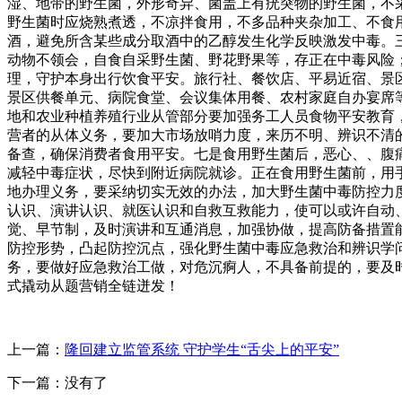
湿、地带的野生菌，外形奇异、菌盖上有疣突物的野生菌，不
野生菌时应烧熟煮透，不凉拌食用，不多品种夹杂加工、不食
酒，避免所含某些成分取酒中的乙醇发生化学反映激发中毒。
动物不领会，自食自采野生菌、野花野果等，存正在中毒风险
理，守护本身出行饮食平安。旅行社、餐饮店、平易近宿、景
景区供餐单元、病院食堂、会议集体用餐、农村家庭自办宴席
地和农业种植养殖行业从管部分要加强务工人员食物平安教育
营者的从体义务，要加大市场放哨力度，来历不明、辨识不清
备查，确保消费者食用平安。七是食用野生菌后，恶心、、腹
减轻中毒症状，尽快到附近病院就诊。正在食用野生菌前，用
地办理义务，要采纳切实无效的办法，加大野生菌中毒防控力
认识、演讲认识、就医认识和自救互救能力，使可以或许自动
觉、早节制，及时演讲和互通消息，加强协做，提高防备措置
防控形势，凸起防控沉点，强化野生菌中毒应急救治和辨识学
务，要做好应急救治工做，对危沉痾人，不具备前提的，要及时
式撬动从题营销全链迸发！
上一篇：
隆回建立监管系统 守护学生“舌尖上的平安”
下一篇：没有了