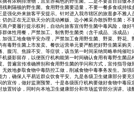
采摘有浓稠排泄物，且呈赤褐色的野生菌。二是不要盲目自傲本
用残剩隔顿的野生菌。食用野生菌要适量，不要一餐多食或持续
三是强化外来旅客平安提示。针对进入我市辖区的旅逛参不雅人
；切勿正在无正轨天分的流动摊贩、边小摊采办散拆野生菌；不
区商户要履行提示权利，自动向旅客宣传野生菌中毒风险，做好
等群体性用餐，严禁加工、制售野生菌类（含干成品、冻成品）
，加强工地食物平安办理，严禁加工食用野生菌、野菜、野花、
的有毒野生菌上市发卖。餐饮运营单元要严酷把好野生菌采购关
痛、腹泻、焦躁不安、等症状，该当第一时间采纳简略单纯催吐
手机摄影留存，以便医疗机构能第一时间确认食用有毒野生菌品
度。普遍宣传准确辨别和食用野生菌的学问和方式，宣传指导做
、无效地参取食物中毒防控工做，削减食物中毒事务发生。加强
能力，确保人平易近群众饮食平安。九是各级卫生健康部分要充
问的宣传，做好监测预警。十是各级医疗机构要做好食物中毒应急
放置转诊，同时向本地卫生健康部分和市场监管部分演讲。读酥世