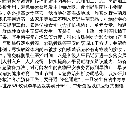
身经验或平易近间传播的野生菌辨识方式和加工方式。烹调加工
多餐食用，避免毒素蓄积发生中毒反映。食用野生菌时不要喝
员，务必提高饮食平安，我市地处高海拔地域，旅客对野生菌及
要求平易近宿、农家乐等加工不明来历野生菌菜品，杜绝侥幸心
平安提醒工做。四是学校食堂（含托长机构）、单元食堂、旅逛
，群体性食物中毒事务发生。五是公、铁、市政、水利等扶植工
野果。野生菌买卖市场监管力度，强化市场创办方和食物出产运
，严酷施行滚水煮漂、炒熟煮透等平安的烹调加工方式，并留样
体例，尽快解除体内尚未被接收的残菌或减轻有毒物质的接收，
种，避免耽搁最佳医治时间。八是各级人平易近要进一步落实属
到入村入户，人人晓得，切实提高人平易近群众辨识能力、防备
应急防备办法，对可能发生的食物平安事务要做到早防止、早发
实阐扬健康教育、防止节制、应急救治分析协调感化，认实研判
救治各项预备工做，要开通“绿色通道”，一旦发生食物中毒事
家520玫瑰季单店发卖飙升56%，中焙蛋挞以供应链共创模