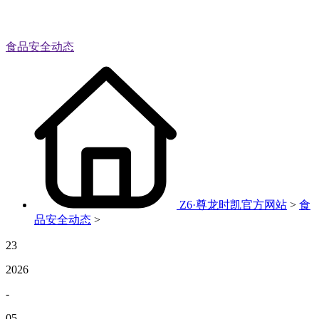
食品安全动态
Z6·尊龙时凯官方网站
>
食
品安全动态
>
23
2026
-
05