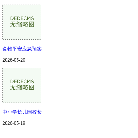
食物平安应急预案
2026-05-20
中小学长儿园校长
2026-05-19