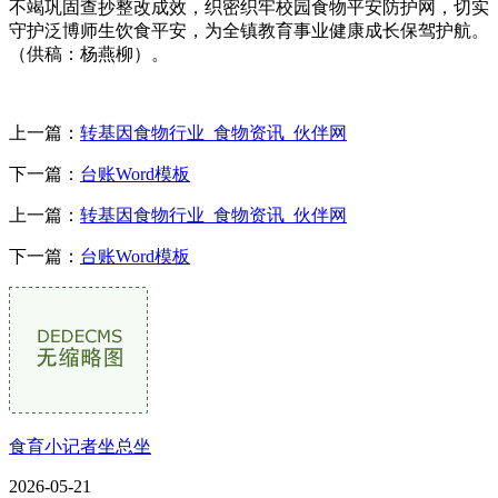
不竭巩固查抄整改成效，织密织牢校园食物平安防护网，切实
守护泛博师生饮食平安，为全镇教育事业健康成长保驾护航。
（供稿：杨燕柳）。
上一篇：
转基因食物行业_食物资讯_伙伴网
下一篇：
台账Word模板
上一篇：
转基因食物行业_食物资讯_伙伴网
下一篇：
台账Word模板
食育小记者坐总坐
2026-05-21