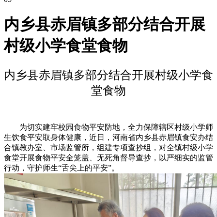
内乡县赤眉镇多部分结合开展
村级小学食堂食物
内乡县赤眉镇多部分结合开展村级小学食
堂食物
为切实建牢校园食物平安防地，全力保障辖区村级小学师
生饮食平安取身体健康，近日，河南省内乡县赤眉镇食安办结
合镇教办室、市场监管所，组建专项查抄组，对全镇村级小学
食堂开展食物平安全笼盖、无死角督导查抄，以严细实的监管
行动，守护师生“舌尖上的平安”。