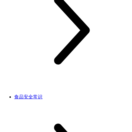
食品安全常识