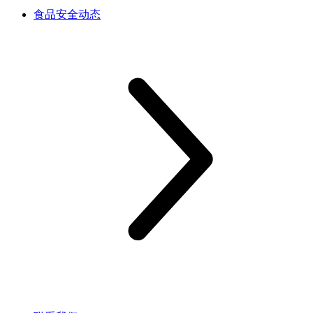
食品安全动态