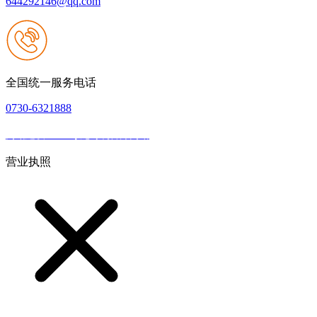
644292146@qq.com
全国统一服务电话
0730-6321888
网站建设：Z6·尊龙时凯官方网站
|
网站地图
本网站支持IPV6
营业执照