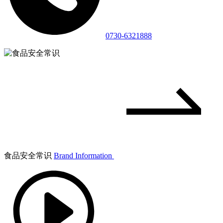
0730-6321888
食品安全常识
Brand Information