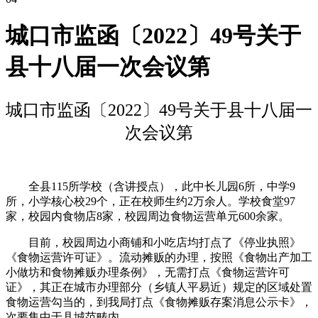
城口市监函〔2022〕49号关于
县十八届一次会议第
城口市监函〔2022〕49号关于县十八届一
次会议第
全县115所学校（含讲授点），此中长儿园6所，中学9
所，小学核心校29个，正在校师生约2万余人。学校食堂97
家，校园内食物店8家，校园周边食物运营单元600余家。
目前，校园周边小商铺和小吃店均打点了《停业执照》
《食物运营许可证》。流动摊贩的办理，按照《食物出产加工
小做坊和食物摊贩办理条例》，无需打点《食物运营许可
证》，其正在城市办理部分（乡镇人平易近）规定的区域处置
食物运营勾当的，到我局打点《食物摊贩存案消息公示卡》，
次要集中于县城范畴内。