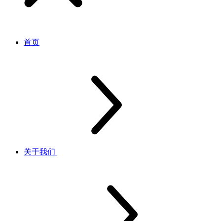
首页
关于我们