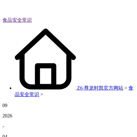
食品安全常识
Z6·尊龙时凯官方网站
>
食
品安全常识
>
09
2026
-
04