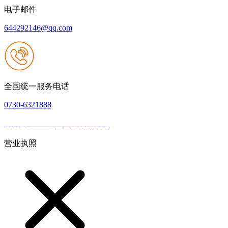
电子邮件
644292146@qq.com
全国统一服务电话
0730-6321888
网站建设：Z6·尊龙时凯官方网站
|
网站地图
本网站支持IPV6
营业执照