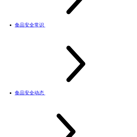
食品安全常识
食品安全动态