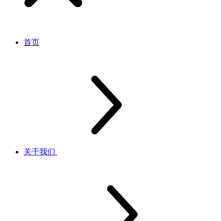
首页
关于我们