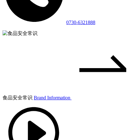
0730-6321888
食品安全常识
Brand Information