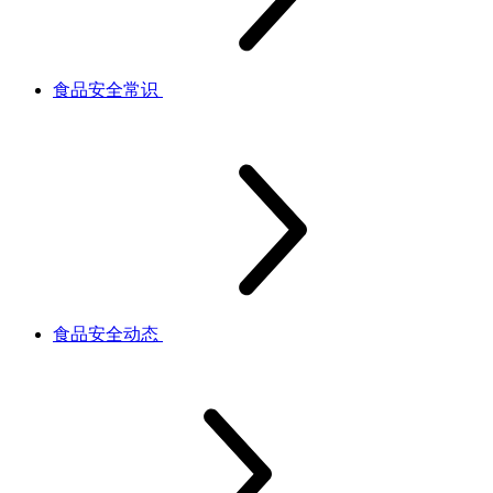
食品安全常识
食品安全动态