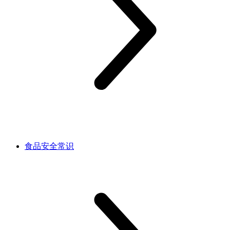
食品安全常识