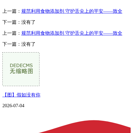
上一篇：
规范利用食物添加剂 守护舌尖上的平安——致全
下一篇：没有了
上一篇：
规范利用食物添加剂 守护舌尖上的平安——致全
下一篇：没有了
【图】假如没有你
2026-07-04