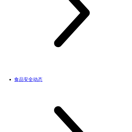
食品安全动态