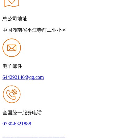
总公司地址
中国湖南省平江寺前工业小区
电子邮件
644292146@qq.com
全国统一服务电话
0730-6321888
网站建设：Z6·尊龙时凯官方网站
|
网站地图
本网站支持IPV6