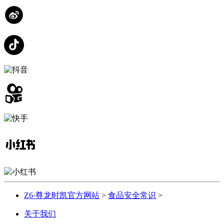
Z6·尊龙时凯官方网站
>
食品安全常识
>
关于我们