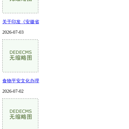
关于印发《安徽省
2026-07-03
食物平安文化办理
2026-07-02