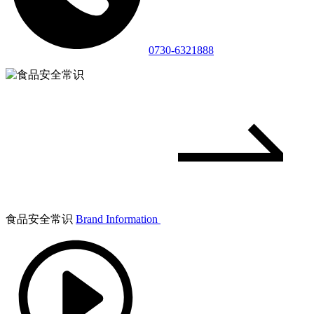
0730-6321888
食品安全常识
Brand Information