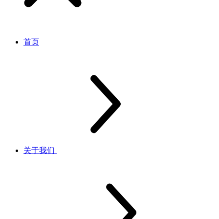
首页
关于我们