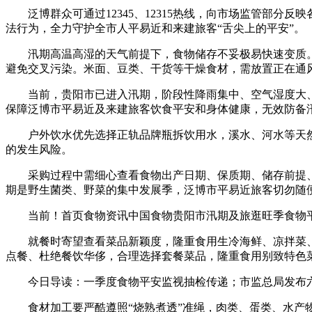
泛博群众可通过12345、12315热线，向市场监管部分
法行为，全力守护全市人平易近和来建旅客“舌尖上的平安”。
汛期高温高湿的天气前提下，食物储存不妥极易快速变质。
避免交叉污染。米面、豆类、干货等干燥食材，需放置正在通
当前，贵阳市已进入汛期，阶段性降雨集中、空气湿度大、
保障泛博市平易近及来建旅客饮食平安和身体健康，无效防备
户外饮水优先选择正轨品牌瓶拆饮用水，溪水、河水等天然
的发生风险。
采购过程中需细心查看食物出产日期、保质期、储存前提、
期是野生菌类、野菜的集中发展季，泛博市平易近旅客切勿随
当前！首页食物资讯中国食物贵阳市汛期及旅逛旺季食物
就餐时寄望查看菜品新颖度，隆重食用生冷海鲜、凉拌菜、
点餐、杜绝餐饮华侈，合理选择套餐菜品，隆重食用别致特色
今日导读：一季度食物平安监视抽检传递；市监总局发布六项食
食材加工要严酷遵照“烧熟煮透”准绳，肉类、蛋类、水产物