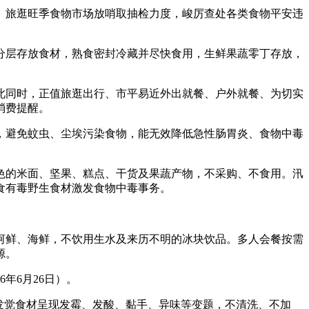
期、旅逛旺季食物市场放哨取抽检力度，峻厉查处各类食物平安违
层存放食材，熟食密封冷藏并尽快食用，生鲜果蔬零丁存放，
同时，正值旅逛出行、市平易近外出就餐、户外就餐、为切实
消费提醒。
避免蚊虫、尘埃污染食物，能无效降低急性肠胃炎、食物中毒
的米面、坚果、糕点、干货及果蔬产物，不采购、不食用。汛
食有毒野生食材激发食物中毒事务。
鲜、海鲜，不饮用生水及来历不明的冰块饮品。多人会餐按需
源。
年6月26日）。
发觉食材呈现发霉、发酸、黏手、异味等变题，不清洗、不加