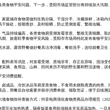
反映各类食物平安问题。下一步，贵阳市场监管部分将持续加大汛
家庭储存食物需做到生熟分隔、干湿分手、冷藏保鲜，冰箱内分
风干燥处，按期查抄、及时晾晒，防止受潮发霉、繁殖虫螨。
气温持续偏高，各类食物易受潮发霉变质、繁殖无害细菌。取此
汛期、旅逛旺季食物平安风险，贵阳市市场局特此发布食物平安
水源。露营野餐做好餐具洁净消毒，餐前洗手，连结就餐卫生，
配料表等消息，对发霉受潮、质地非常、存正在异味、混浊变色
便采摘、食用边、山林、田间来历不明的野生菌和野活泼物，误
平安消费提醒。
卤成品、冷饮冰品等易变质食物，不食用未烧熟煮透的肉类、河
菜品，用餐后自动索要并留存消费单据、领取凭证，便于后续溯
物弥补查验方式；抖音电商强化食物类商品办理规范（2026
需完全加热熟透，隔夜饭菜食用前须颠末充实高温加热。一旦