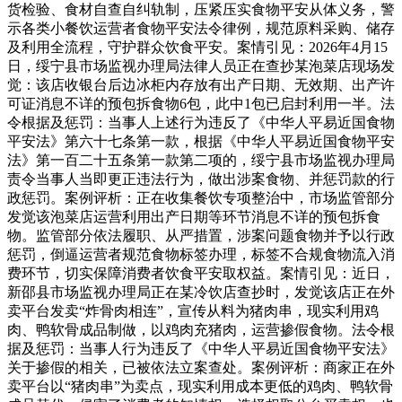
货检验、食材自查自纠轨制，压紧压实食物平安从体义务，警
示各类小餐饮运营者食物平安法令律例，规范原料采购、储存
及利用全流程，守护群众饮食平安。案情引见：2026年4月15
日，绥宁县市场监视办理局法律人员正在查抄某泡菜店现场发
觉：该店收银台后边冰柜内存放有出产日期、无效期、出产许
可证消息不详的预包拆食物6包，此中1包已启封利用一半。法
令根据及惩罚：当事人上述行为违反了《中华人平易近国食物
平安法》第六十七条第一款，根据《中华人平易近国食物平安
法》第一百二十五条第一款第二项的，绥宁县市场监视办理局
责令当事人当即更正违法行为，做出涉案食物、并惩罚款的行
政惩罚。案例评析：正在收集餐饮专项整治中，市场监管部分
发觉该泡菜店运营利用出产日期等环节消息不详的预包拆食
物。监管部分依法履职、从严措置，涉案问题食物并予以行政
惩罚，倒逼运营者规范食物标签办理，标签不合规食物流入消
费环节，切实保障消费者饮食平安取权益。案情引见：近日，
新邵县市场监视办理局正在某冷饮店查抄时，发觉该店正在外
卖平台发卖“炸骨肉相连”，宣传从料为猪肉串，现实利用鸡
肉、鸭软骨成品制做，以鸡肉充猪肉，运营掺假食物。法令根
据及惩罚：当事人行为违反了《中华人平易近国食物平安法》
关于掺假的相关，已被依法立案查处。案例评析：商家正在外
卖平台以“猪肉串”为卖点，现实利用成本更低的鸡肉、鸭软骨