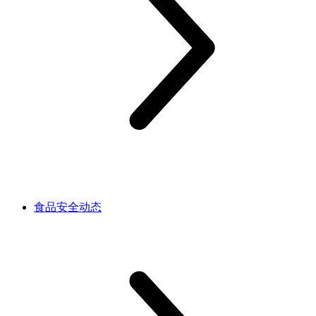
食品安全动态