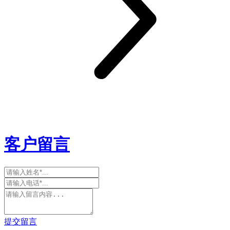
客户留言
提交留言