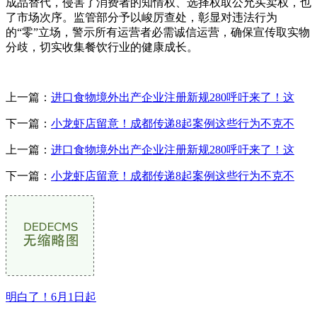
成品替代，侵害了消费者的知情权、选择权取公允买卖权，也
了市场次序。监管部分予以峻厉查处，彰显对违法行为
的“零”立场，警示所有运营者必需诚信运营，确保宣传取实物
分歧，切实收集餐饮行业的健康成长。
上一篇：
进口食物境外出产企业注册新规280呼吁来了！这
下一篇：
小龙虾店留意！成都传递8起案例这些行为不克不
上一篇：
进口食物境外出产企业注册新规280呼吁来了！这
下一篇：
小龙虾店留意！成都传递8起案例这些行为不克不
明白了！6月1日起