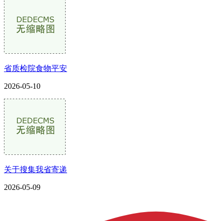
省质检院食物平安
2026-05-10
关于搜集我省寄递
2026-05-09