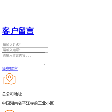
客户留言
提交留言
总公司地址
中国湖南省平江寺前工业小区