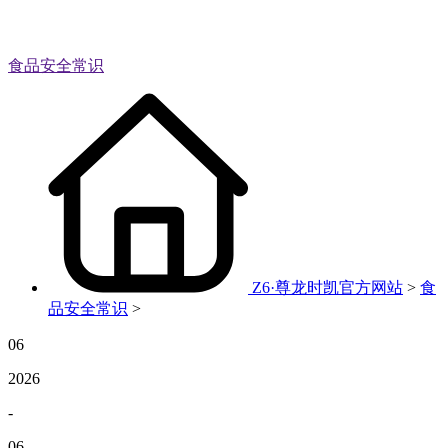
食品安全常识
Z6·尊龙时凯官方网站
>
食
品安全常识
>
06
2026
-
06