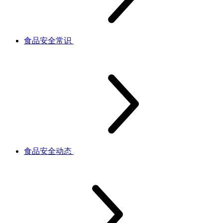
食品安全常识
食品安全动态