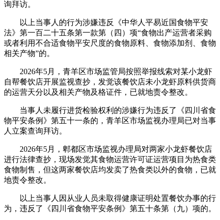
询拜访。
以上当事人的行为涉嫌违反《中华人平易近国食物平安
法》第一百二十五条第一款第（四）项“食物出产运营者采购
或者利用不合适食物平安尺度的食物原料、食物添加剂、食物
相关产物”的。
2026年5月，青羊区市场监管局按照举报线索对某小龙虾
自帮餐饮店开展监视查抄，发觉该餐饮店未小龙虾原料供货商
的运营天分以及相关产物及格证件，已就地责令整改。
当事人未履行进货检验权利的涉嫌行为违反了《四川省食
物平安条例》第五十一条的，青羊区市场监视办理局已对当事
人立案查询拜访。
2026年5月，郫都区市场监视办理局对两家小龙虾餐饮店
进行法律查抄，现场发觉其食物运营许可证运营项目为热食类
食物制售，但这两家餐饮店均发卖了热食类以外的食物，已就
地责令整改。
以上当事人因从业人员未取得健康证明处置餐饮办事的行
为，违反了《四川省食物平安条例》第五十条第（九）项的。