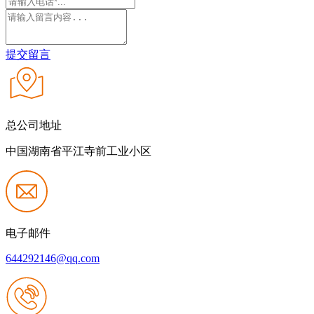
提交留言
总公司地址
中国湖南省平江寺前工业小区
电子邮件
644292146@qq.com