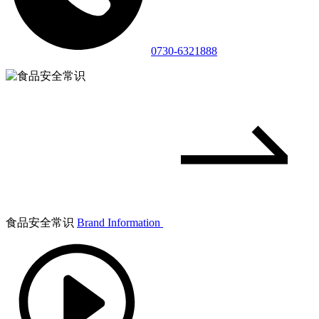
0730-6321888
食品安全常识
Brand Information