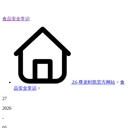
食品安全常识
Z6·尊龙时凯官方网站
>
食
品安全常识
>
27
2026
-
05