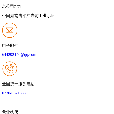
总公司地址
中国湖南省平江寺前工业小区
电子邮件
644292146@qq.com
全国统一服务电话
0730-6321888
网站建设：Z6·尊龙时凯官方网站
|
网站地图
本网站支持IPV6
营业执照