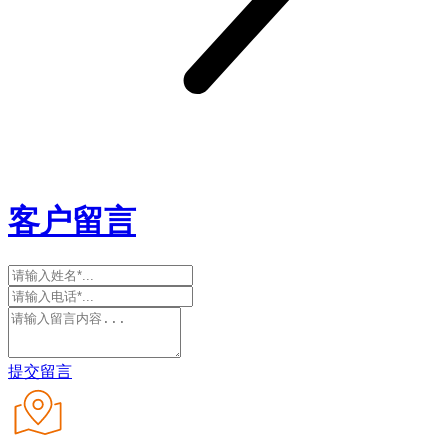
客户留言
提交留言