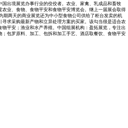
中国出境展览办事行业的佼佼者。农业、家禽、乳成品和畜牧
度农业、食物、食物平安和食物平安博览会。继上一届展会取得
。为期两天的商业展览还为中小型食物公司供给了柜台发卖的机
引寻求采购最新产物和立异处理方案的买家。该勾当很是适合农
食物平安；渔业和水产养殖。中国组展机构：盈拓展览，专注出
物；包罗原料、加工、包拆和加工手艺、酒店取餐饮、食物平安