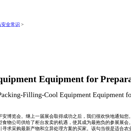
品安全常识
>
Equipment Equipment for Prepar
Packing-Filling-Cool Equipment Equipment fo
博览会。继上一届展会取得成功之后，我们很欢快地通知您。KI
型食物公司供给了柜台发卖的机遇，使其成为最抱负的参展展会
引寻求采购最新产物和立异处理方案的买家。该勾当很是适合农