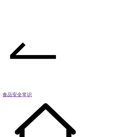
食品安全常识