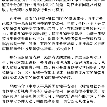
监管部分演讲行业潜法则和共性问题，对存正在问题及时整
改，配合我区收集餐饮行业公允有序。
近年来，跟着“互联网+餐饮”业态的快速成长，收集订餐
已成为市平易近日常消费的主要体例。当前，全区正全面开展
收集餐饮食物平安专项整治勾当，旨正在规范收集餐饮运营行
为，排查食物平安风险现患，建牢食物平安防地。为进一步规
范收集餐饮办事运营行为，保障泛博消费者饮食平安取权益，
配合营制平安、健康、有序的收集餐饮消费，枣庄高新区行政
审批局向全区收集餐饮运营单元发出如下！
规范后厨操做流程，烧熟煮透的准绳，连结后厨整洁卫
生，按期对加工设备、餐具进行清洗消毒，做好消毒记实，从
业人员持无效健康证明上岗，按期开展食物平安学问培训，规
范操做行为，苦守食物平安加工底线，确保收集发卖的餐饮食
物取实体店发卖的餐饮食物质量平安分歧。
严酷恪守《中华人平易近国食物平安法》《收集餐饮办事
食物平安监视办理法子》等法令律例，依法取得停业执照、食
物运营许可证等相关运营天分，严酷按照许可范畴运营，配备
食物平安办理人员，明白岗亭职责，切实落实从体义务。