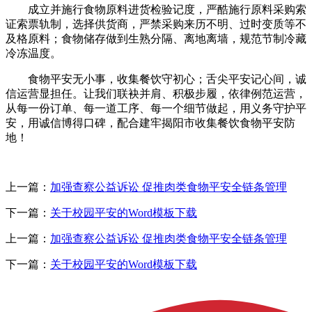
成立并施行食物原料进货检验记度，严酷施行原料采购索
证索票轨制，选择供货商，严禁采购来历不明、过时变质等不
及格原料；食物储存做到生熟分隔、离地离墙，规范节制冷藏
冷冻温度。
食物平安无小事，收集餐饮守初心；舌尖平安记心间，诚
信运营显担任。让我们联袂并肩、积极步履，依律例范运营，
从每一份订单、每一道工序、每一个细节做起，用义务守护平
安，用诚信博得口碑，配合建牢揭阳市收集餐饮食物平安防
地！
上一篇：
加强查察公益诉讼 促推肉类食物平安全链条管理
下一篇：
关于校园平安的Word模板下载
上一篇：
加强查察公益诉讼 促推肉类食物平安全链条管理
下一篇：
关于校园平安的Word模板下载