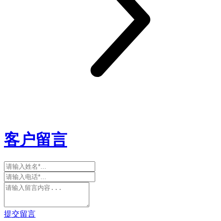
客户留言
提交留言