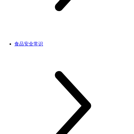
食品安全常识