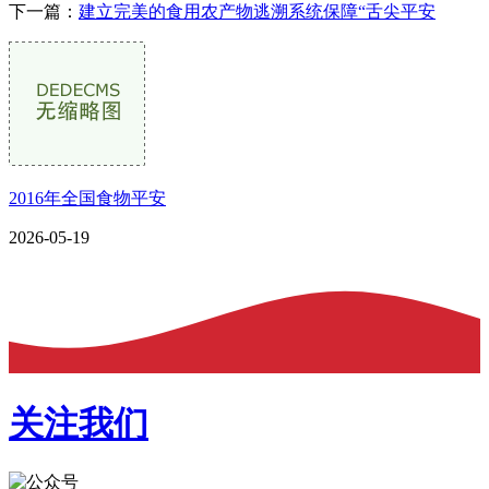
下一篇：
建立完美的食用农产物逃溯系统保障“舌尖平安
2016年全国食物平安
2026-05-19
关注我们