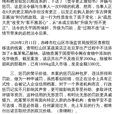
绳和教育取惩罚相连系的，下达了《责令更正通知书》并赐与
惩罚。这是法令赐与当事人一次纠错的机遇。然而，当事人正
在6天的更正期内非但没有更正，以至正在购入新的“东古牌黄
豆酱油”时仍然故我。这一行为性质发生了底子变化：从“疏忽
大意”改变为“客不雅居心”，从“未成立轨制”升级为“拒不更
正”。法令的天平因而倾斜，升级为罚款，是“过期不改”这一
情节带来的必然法令后果。
2026年2月11日，赤峰市红山区市场监管局按照区查察院
移送的线索，查明红山区某蔬菜店正在豆芽出产过程中不法添
加了4-氯苯氧乙酸钠。该物质属于国度明令阃在食物中添加的
化学物质。截至案发，该店共出产不及格豆芽2000kg，除被和
损耗的部额外，已有1690kg流入市场，发卖金额3380元。
三、惩罚的警示价值。本案的惩罚品种包罗、违法所得和
罚款。做为一种申诫罚，虽然看似轻细，但正在法令上具有正
式性，会被记入企业信用档案。对于一个养老机构而言，行政
惩罚记实不只影响其声誉，更可能影响其享受补助、参取评优
评级等资历。这种信用的无形赏罚，有时比无形的罚款更具威
慑力。此案警示所有面向特定人群的办事机构：食物平安不是
可选项，而是必答题，任何蒙混过关、先上车后的行为，都将
付出诺言取经济的双沉价格。（章继刚）。