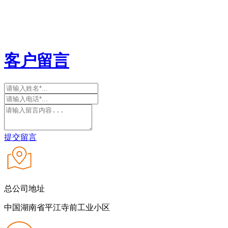
客户留言
提交留言
总公司地址
中国湖南省平江寺前工业小区