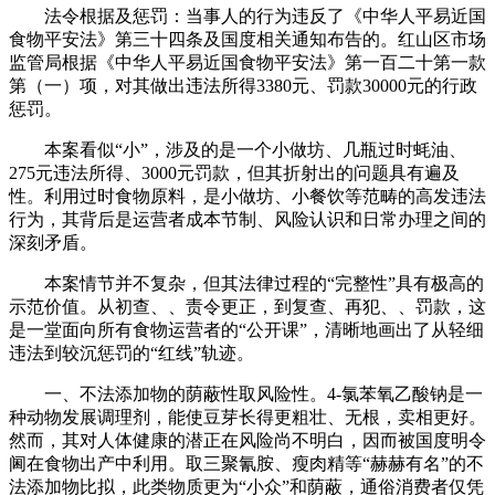
法令根据及惩罚：当事人的行为违反了《中华人平易近国
食物平安法》第三十四条及国度相关通知布告的。红山区市场
监管局根据《中华人平易近国食物平安法》第一百二十第一款
第（一）项，对其做出违法所得3380元、罚款30000元的行政
惩罚。
本案看似“小”，涉及的是一个小做坊、几瓶过时蚝油、
275元违法所得、3000元罚款，但其折射出的问题具有遍及
性。利用过时食物原料，是小做坊、小餐饮等范畴的高发违法
行为，其背后是运营者成本节制、风险认识和日常办理之间的
深刻矛盾。
本案情节并不复杂，但其法律过程的“完整性”具有极高的
示范价值。从初查、、责令更正，到复查、再犯、、罚款，这
是一堂面向所有食物运营者的“公开课”，清晰地画出了从轻细
违法到较沉惩罚的“红线”轨迹。
一、不法添加物的荫蔽性取风险性。4-氯苯氧乙酸钠是一
种动物发展调理剂，能使豆芽长得更粗壮、无根，卖相更好。
然而，其对人体健康的潜正在风险尚不明白，因而被国度明令
阃在食物出产中利用。取三聚氰胺、瘦肉精等“赫赫有名”的不
法添加物比拟，此类物质更为“小众”和荫蔽，通俗消费者仅凭