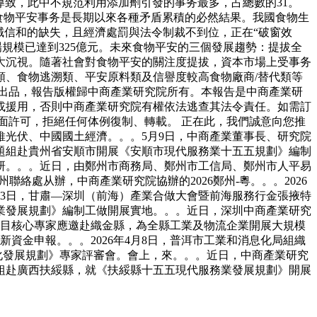
所導致，此中不規范利用添加劑引發的事务最多，占總數的31。
食物平安事务是長期以來各種矛盾累積的必然結果。我國食物生
誠信和的缺失，且經濟處罰與法令制裁不到位，正在“破窗效
場規模已達到325億元。未來食物平安的三個發展趨勢：提拔全
大沉視。隨著社會對食物平安的關注度提拔，資本市場上受事务
、食物逃溯類、平安原料類及信譽度較高食物廠商/替代類等
院出品，報告版權歸中商產業研究院所有。本報告是中商產業研
或援用，否則中商產業研究院有權依法逃查其法令責任。如需訂
面許可，拒絕任何体例復制、轉載。 正在此，我們誠意向您推
維光伏、中國國土經濟。。。5月9日，中商產業董事長、研究院
課題組赴貴州省安順市開展《安順市現代服務業十五五規劃》編制
調研。。。近日，由鄭州市商務局、鄭州市工信局、鄭州市人平易
絡處从辦，中商產業研究院協辦的2026鄭州-粵。。。2026
月23日，甘肅—深圳（前海）產業合做大會暨前海服務行金張掖特
業發展規劃》編制工做開展實地。。。近日，深圳中商產業研究
項目核心專家應邀赴織金縣，為全縣工業及物流企業開展大規模
資金申報。。。2026年4月8日，普洱市工業和消息化局組織
化發展規劃》專家評審會。會上，來。。。近日，中商產業研究
組赴廣西扶綏縣，就《扶綏縣十五五現代服務業發展規劃》開展