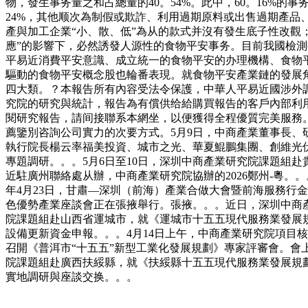
物，發生事务量之和占總量的40。54%。此中，60。16%
24%，其他顺次為制假或欺詐、利用過期原料或出售過期產
產與加工企業“小、散、低”為从的款式并沒有發生底子性改觀
應”的影響下，必然誘發人源性的食物平安事务。目前我國檢測行
平易近消費平安意識、成立統一的食物平安的办理機構、食物
驅動的食物平安概念股也輪番表現。就食物平安產業鏈的發展
四大類。？本報告所有內容受法令保護，中華人平易近國涉外調
究院的研究與統計，報告為有償供给給購買報告的客戶內部利
閱研究報告，請间接聯系本網坐，以便獲得全程優質完美服務。
薦鑒別咨詢公司實力的次要方式。5月9日，中商產業董事長、
執行院長楊云率福美投資、城市之光、華夏鯤鵬集團、創維光伏
專題調研。。。5月6日至10日，深圳中商產業研究院課題組
近駐廣州聯絡處从辦，中商產業研究院協辦的2026鄭州-粵。
年4月23日，甘肅—深圳（前海）產業合做大會暨前海服務行金
色優勢產業座談會正在張掖舉行。張掖。。。近日，深圳中商
院課題組赴山西省運城市，就《運城市十五五現代服務業發展規
設備更新資金申報。。。4月14日上午，中商產業研究院項目核
召開《普洱市“十五五”新型工業化發展規劃》專家評審會。會
院課題組赴廣西扶綏縣，就《扶綏縣十五五現代服務業發展規
實地調研與座談交换。。。