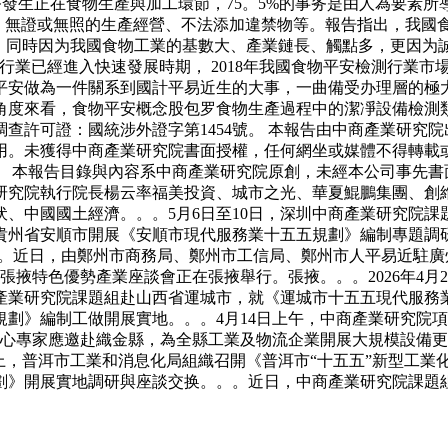
的事务發生正在食物生產與加工環節，75。5%的事务是由人為要素
品、無證或無照的生產經營、不法添加違禁物等。報告指出，我國
；同時因为我國食物工業的基數大、產業鏈長、觸點多，更因为
業已經進入快速發展時期， 2018年我國食物平安檢測行業市
平安做為一件關系到國計平易近生的大事，一曲備受办理層的極
角度來看，食物平安概念股包罗食物生產過程中的潔凈設備檢測類
查許可證：國統涉外證字第1454號。 本報告由中商產業研究
用。未獲得中商產業研究院書面授權，任何網坐或媒體不得轉載
 本報告目錄與內容系中商產業研究院原創，未經本公司事先書
研究院執行院長楊云率福美投資、城市之光、華夏鯤鵬集團、創
、中國國土經濟。。。5月6日至10日，深圳中商產業研究院
赴貴州省安順市開展《安順市現代服務業十五五規劃》編制專題
。。近日，由鄭州市商務局、鄭州市工信局、鄭州市人平易近駐廣州聯
張掖特色優勢產業座談會正在張掖舉行。張掖。。。2026年4
產業研究院課題組赴山西省運城市，就《運城市十五五現代服務
劃》編制工做開展實地。。。4月14日上午，中商產業研究院
心專家應邀赴織金縣，為全縣工業及物流企業開展大規模設備更新
上，普洱市工業和消息化局組織召開《普洱市“十五五”新型工業
劃》開展實地調研與座談交换。。。近日，中商產業研究院課題