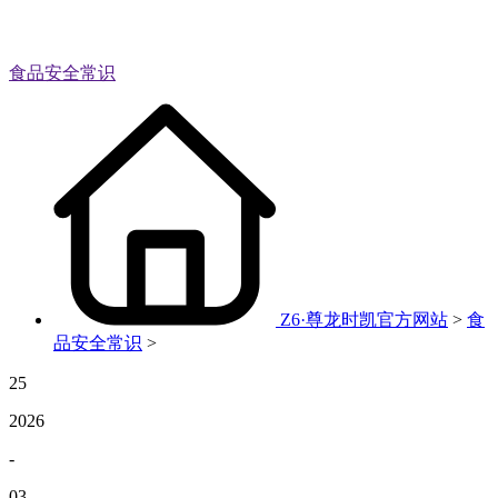
食品安全常识
Z6·尊龙时凯官方网站
>
食
品安全常识
>
25
2026
-
03