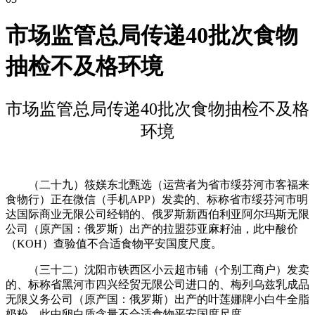
市场监管总局传递40批次食物
抽检不及格环境
市场监管总局传递40批次食物抽检不及格
环境
（二十九）筱媄东北甄选（运营者为省市绥芬河市客福来
食物行）正在微信（手机APP）发卖的、标称省市绥芬河市明
达国际商业无限公司经销的、俄罗斯新西伯利亚阿尔玛斯无限
公司（原产国：俄罗斯）出产的拉盟莎亚麻籽油，此中酸价
（KOH）查验值不合适食物平安国度尺度。
（三十二）沈阳市铁西区小云超市铺（个别工商户）发卖
的、标称省黑河市四兴经贸无限公司进口的、梅列乌兹乳成品
无限义务公司（原产国：俄罗斯）出产的叶莲娜牌小白牛全脂
奶粉，此中卵白质含量不合适食物平安国度尺度。