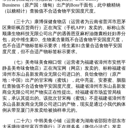
Bussiness（原产国：缅甸）出产的Boss干面包，此中糖精钠
（以糖精计）查验值不合适食物平安国度尺度。
（三十六）康博保健食物店（运营者为云南省普洱市思茅
区乘听枫百货商行）正在淘宝（手机APP）发卖的、标称山东
顺康生物科技无限公司出产的遇善恩亚麻籽油微囊粉妊妇养分
包，此中维生素D、生物素含量既不合适食物平安国度尺度，
也不合适产物标签标示要求；维生素B1含量合适食物平安国
度尺度，但不合适产物标签标示要求。
（七）美奇味美食糊口馆（运营者为福建省漳州市安然平
静县美奇味食物店）正在淘宝网（网店）发卖的、标称福建省
漳州市东山县新发商业无限公司进口的、良饴食物行（原产
地：中国）出产的甘宋梅（蜜饯），此中亮蓝、安赛蜜、胭脂
红查验值不合适食物平安国度尺度。福建省漳州市东山县新发
商业无限公司对产物实正在性提出。经福建省市场监管局核
实，承认其提出的。该批次甘宋梅（蜜饯）不是福建省漳州市
东山县新发商业无限公司进口的产物，现实是通过小我代购体
例从带至厦门并发卖给被抽样单元的。
（二十六）中韩美食小铺（运营者为湖南省邵阳市邵东市
大禾塘街道怯富百货商行）正在拼多多（微信小法式）发卖