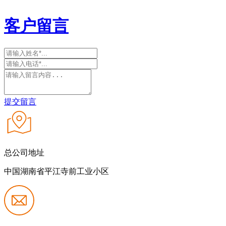
客户留言
提交留言
总公司地址
中国湖南省平江寺前工业小区