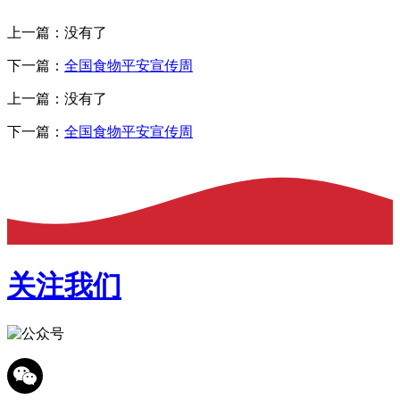
上一篇：没有了
下一篇：
全国食物平安宣传周
上一篇：没有了
下一篇：
全国食物平安宣传周
关注我们