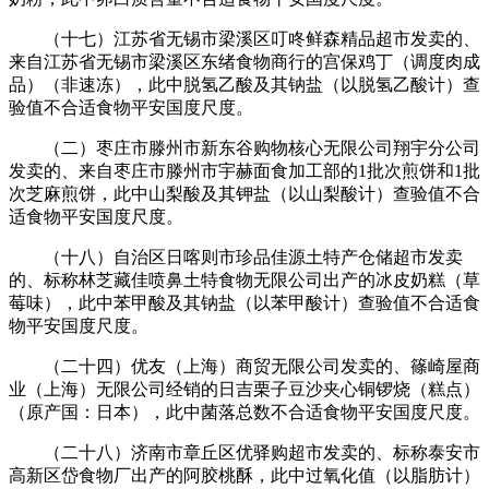
（十七）江苏省无锡市梁溪区叮咚鲜森精品超市发卖的、
来自江苏省无锡市梁溪区东绪食物商行的宫保鸡丁（调度肉成
品）（非速冻），此中脱氢乙酸及其钠盐（以脱氢乙酸计）查
验值不合适食物平安国度尺度。
（二）枣庄市滕州市新东谷购物核心无限公司翔宇分公司
发卖的、来自枣庄市滕州市宇赫面食加工部的1批次煎饼和1批
次芝麻煎饼，此中山梨酸及其钾盐（以山梨酸计）查验值不合
适食物平安国度尺度。
（十八）自治区日喀则市珍品佳源土特产仓储超市发卖
的、标称林芝藏佳喷鼻土特食物无限公司出产的冰皮奶糕（草
莓味），此中苯甲酸及其钠盐（以苯甲酸计）查验值不合适食
物平安国度尺度。
（二十四）优友（上海）商贸无限公司发卖的、篠崎屋商
业（上海）无限公司经销的日吉栗子豆沙夹心铜锣烧（糕点）
（原产国：日本），此中菌落总数不合适食物平安国度尺度。
（二十八）济南市章丘区优驿购超市发卖的、标称泰安市
高新区岱食物厂出产的阿胶桃酥，此中过氧化值（以脂肪计）