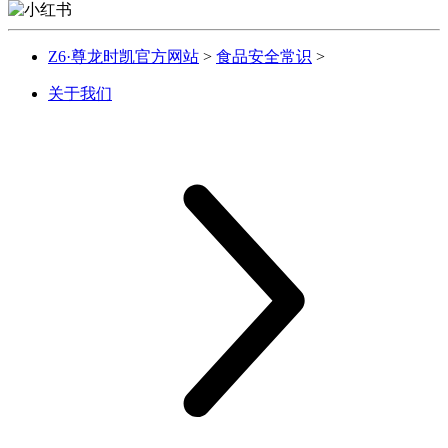
Z6·尊龙时凯官方网站
>
食品安全常识
>
关于我们