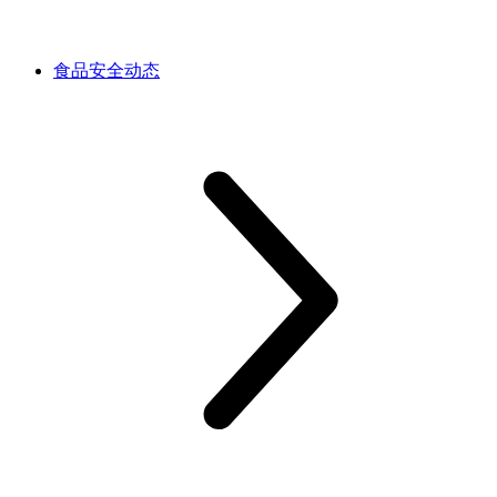
食品安全动态