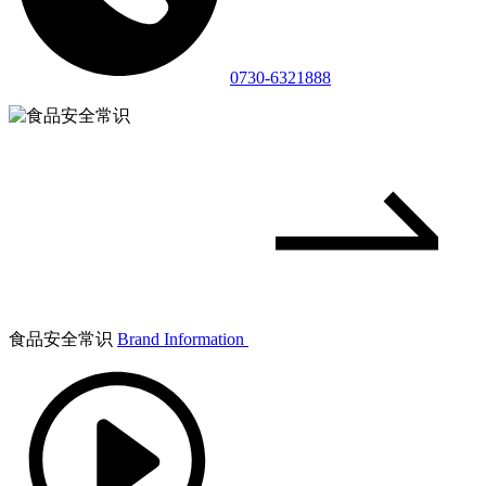
0730-6321888
食品安全常识
Brand Information