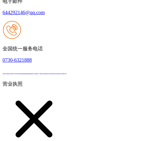
电子邮件
644292146@qq.com
全国统一服务电话
0730-6321888
网站建设：Z6·尊龙时凯官方网站
|
网站地图
本网站支持IPV6
营业执照