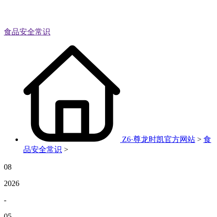
食品安全常识
Z6·尊龙时凯官方网站
>
食
品安全常识
>
08
2026
-
05