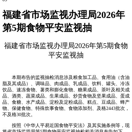
福建省市场监视办理局2026年
第5期食物平安监视抽
福建省市场监视办理局2026年第5期食物
平安监视抽
本期布告的监视抽检消息涉及粮食加工品、食用油（含油
脂及其成品）、调味品、肉成品、乳成品、饮料、罐头、冷冻
饮品、速冻食物、薯类和膨化食物、糖果成品、茶叶及相关成
品、酒类、蔬菜成品、生果成品、炒货食物及坚果成品、蛋成
品、食糖、水产成品、淀粉及淀粉成品、糕点、豆成品、蜂产
物、保健食物、特殊炊事食物、食物添加剂、及格2443批次，
不及格30批次。
按照《中华人平易近国食物平安法》及其实施条例等，现
将省市场监管局第5期食物平安监视抽检相关消息布告如下。