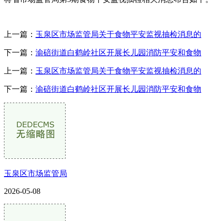
上一篇：
玉泉区市场监管局关于食物平安监视抽检消息的
下一篇：
渝碚街道白鹤岭社区开展长儿园消防平安和食物
上一篇：
玉泉区市场监管局关于食物平安监视抽检消息的
下一篇：
渝碚街道白鹤岭社区开展长儿园消防平安和食物
玉泉区市场监管局
2026-05-08