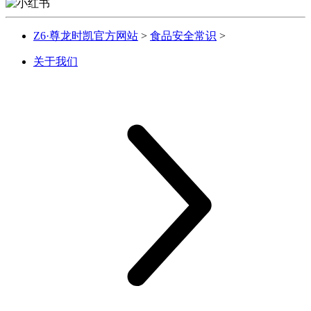
Z6·尊龙时凯官方网站
>
食品安全常识
>
关于我们