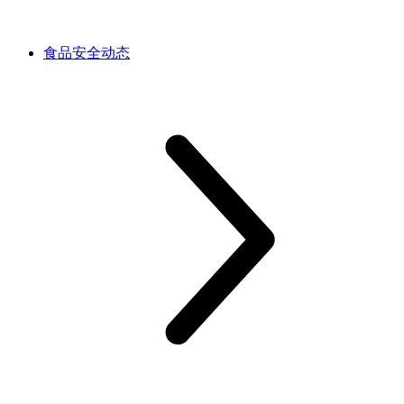
食品安全动态